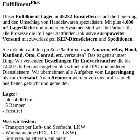
Plus
Fulfillment
Unser
Fulfillment-Lager in 48282 Emsdetten
ist auf die Lagerung
und den Umschlag von Handelswaren spezialisiert. Mit plus
4.000
m² Lagerfläche
und modernen Systemen sind wir Ihr Partner für
alle Prozesse die im Lager stattfinden, inklusive
europaweiter
Versand
mit zuverlässigen
KEP-Dienstleistern
und
Speditionen
.
Sie möchten auf den großen Plattformen wie
Amazon, eBay, Hood,
Kaufland, Otto, Conrad, etc.
verkaufen? Das ist genau unser
Ding: Wir versenden
Bestellungen für Endverbraucher
die bis
14:00 Uhr bei uns eingehen blitzschnell mit DPD und anderen
Dienstleistern. Wir übernehmen alle Aufgaben vom
Lagereingang
bis zum
Versand
. Auch
Retouren
werden von uns professionell
bearbeitet, gebucht und gemeldet.
Lager:
- plus 4.000 m²
- 5 Rampen
- Frostfrei
Was wir leisten:
- Transport per Luft- und Seefracht, LKW
- Warenannahme (FCL, LCL, LKW)
- Sortieren, palettieren, einlagern